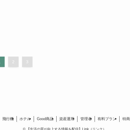
1
2
3
飛行機
ホテル
Good商品
資産運用
管理者
有料プラン
特商
©
【生活の質が向上する情報を配信】Link（リンク）.