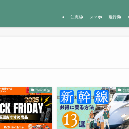
知恵袋
スマホ
飛行機
Good商品
知